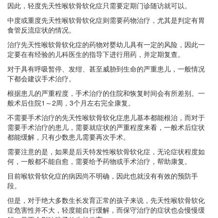
因此，轻度先天性喉软骨软化症只需要定期门诊随访就可以。
中度或重度先天性喉软骨软化症则需要药物治疗，尤其是判定有胃
食管反流症状的情况。
治疗先天性喉软骨软化症的药物对婴幼儿具有一定的风险，因此一
定要在有经验的儿科医生的指导下进行用药，并定期复查。
对于具有呼吸暂停、发绀、甚至威胁到生命的严重患儿，一般情况
下都会建议手术治疗。
根据患儿的严重程度，手术治疗的住院和恢复时间会有所差别。一
般术后住院1～2周，3个月左右完全康复。
不需要手术治疗的先天性喉软骨软化症患儿基本都能根治，而对于
需要手术治疗的患儿，需要就症状的严重程度来看，一般术后症状
都能缓解，只有少数患儿需要再次手术。
需要注意的是，如果是后天特发性喉软骨软化症，无论症状程度如
何，一般都不能自愈，需要给予药物或手术治疗，帮助康复。
目前喉软骨软化症的病因尚不明确，因此也就没有有效的预防手
段。
但是，对于绝大多数生长发育正常的孩子来说，先天性喉软骨软化
症危害性并不大，轻度能自行缓解，而保守治疗的症状也会慢慢缓