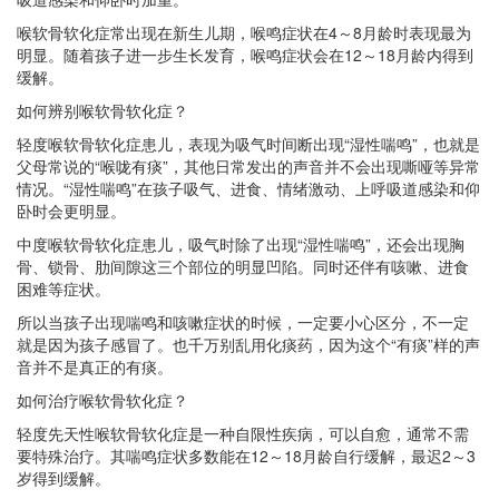
喉软骨软化症常出现在新生儿期，喉鸣症状在4～8月龄时表现最为
明显。随着孩子进一步生长发育，喉鸣症状会在12～18月龄内得到
缓解。
如何辨别喉软骨软化症？
轻度喉软骨软化症患儿，表现为吸气时间断出现“湿性喘鸣”，也就是
父母常说的“喉咙有痰”，其他日常发出的声音并不会出现嘶哑等异常
情况。“湿性喘鸣”在孩子吸气、进食、情绪激动、上呼吸道感染和仰
卧时会更明显。
中度喉软骨软化症患儿，吸气时除了出现“湿性喘鸣”，还会出现胸
骨、锁骨、肋间隙这三个部位的明显凹陷。同时还伴有咳嗽、进食
困难等症状。
所以当孩子出现喘鸣和咳嗽症状的时候，一定要小心区分，不一定
就是因为孩子感冒了。也千万别乱用化痰药，因为这个“有痰”样的声
音并不是真正的有痰。
如何治疗喉软骨软化症？
轻度先天性喉软骨软化症是一种自限性疾病，可以自愈，通常不需
要特殊治疗。其喘鸣症状多数能在12～18月龄自行缓解，最迟2～3
岁得到缓解。