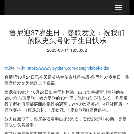
鲁尼迎37岁生日，曼联发文：祝我们
的队史头号射手生日快乐
2023-03-11 16:33:02
地铁广告牌
https://www.vipyidian.com/design/label/didie
直播吧10月24日讯今天是英格兰传奇球星韦恩-鲁尼的37岁生日，曼
联官推发文为他送上了祝福。
鲁尼在1985年10月24日出生于利物浦，出自埃弗顿青训营的他在
2004年加盟曼联，效力曼联的13年里，他担任过球队队长，几乎赢
得了所有俱乐部层面能赢得的冠军，这包括5座英超、4座社区盾、4
座联赛杯、1座足总杯、1座欧冠、1座欧联和1座世俱杯。
效力红魔期间，鲁尼各项赛事出场559次，贡献253球146助，是曼
联队史头号射手。
离开红魔后鲁尼返回了埃弗顿，并在生涯后期效力过华盛顿联和德