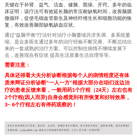
关键在于补肾、益气、活血、健脑、豁痰、开窍。多年的临
床证明：该疗法可有效延长脑的常压耐缺氧时间，改善脑膜
微循环，促使毛细血管新生及神经纤维生长和细胞功能的恢
复，有效改善脑部缺氧缺血症状。
通过“益脑平衡"疗法针对治疗小脑萎缩共济失调、多系统萎
缩。是众多医生通过多年的治疗经验不断完善、不断总结出
来的一套成熟的治疗方案。可以控制住病情不继续发展下
去，改善现在有症状 提高生活质量生活自理等等。
需要注意：
具体还得看大夫分析诊断根据每个人的病情程度还有体
质来辩证分析诊断
“
一人一方
”
根据大部分在咱们这边治
疗的患者反馈来看，一般用药
1
个疗程（
24
天）左右也有
2
个疗程
(
因人而异
)
自身会感觉到有所恢复和好转效果，
3~ 6
个疗程左右有停药观察的！