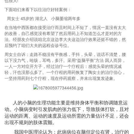
也很大!
下面咱们来看下以往治疗好转案例：
周女士 45岁的 湖北人 小脑萎缩两年多
在当地中西医都在接受治疗而且时间上不短了，情况一直没有太大
的改善，自己感觉没有希望了然后用药上不知道怎么才是对的方
法。
经朋友介绍说咱北京这边李大夫这边治疗效果还挺不错的，然
后预约了咱们大夫的远程会诊号位。
周女士自诉：走路不稳没有平衡感，手抖，头晕，说话不清楚，腰
以下没力气，呛咳，耳鸣，多汗。采用“益脑平衡”方法 因人而异，
一人一方对症开方子，经过治疗一个疗程后：感觉头晕的情况减
轻，汗也没那么多了。一个疗程的用药恢复了陶女士的治疗信心，
一坚持用药到七个疗程，现在停药观察，并未出现复发迹象。
人的小脑的生理功能主要是维持身体平衡和协调随意运
动。小脑病变时引发肌肉的张力低下，导致肢体打软，且对
运动的距离、运动的速度及运动所需的力量估计不足，还会
出现不规则的肢体震颤。
我国中医理论认为：此病病位在脑但定位在肾，治疗的