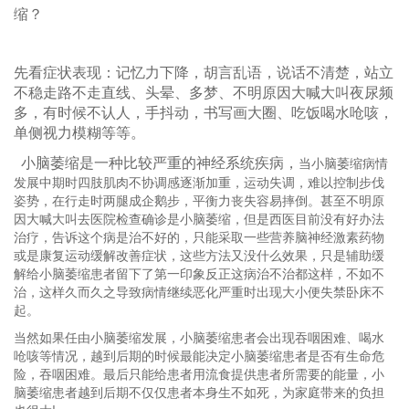
缩？
先看症状表现：记忆力下降，胡言乱语，说话不清楚，站立
不稳走路不走直线、头晕、多梦、不明原因大喊大叫夜尿频
多，有时候不认人，手抖动，书写画大圈、吃饭喝水呛咳，
单侧视力模糊等等。
小脑萎缩是一种比较严重的神经系统疾病，
当小脑萎缩病情
发展中期时四肢肌肉不协调感逐渐加重，运动失调，难以控制步伐
姿势，在行走时两腿成企鹅步，平衡力丧失容易摔倒。甚至不明原
因大喊大叫去医院检查确诊是小脑萎缩，但是西医目前没有好办法
治疗，告诉这个病是治不好的，只能采取一些营养脑神经激素药物
或是康复运动缓解改善症状，这些方法又没什么效果，只是辅助缓
解给小脑萎缩患者留下了第一印象反正这病治不治都这样，不如不
治，这样久而久之导致病情继续恶化
严重时出现大小便失禁卧床不
起。
当然如果任由小脑萎缩发展，小脑萎缩患者会出现吞咽困难、喝水
呛咳等情况，越到后期的时候最能决定小脑萎缩患者是否有生命危
险，吞咽困难。
最后只能给患者用流食提供患者所需要的能量，小
脑萎缩患者越到后期不仅仅患者本身生不如死，为家庭带来的负担