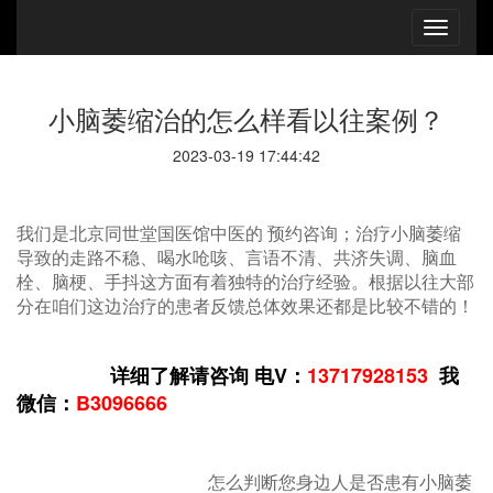
小脑萎缩治的怎么样看以往案例？
2023-03-19 17:44:42
我们是北京同世堂国医馆中医的 预约咨询；治疗小脑萎缩
导致的走路不稳、喝水呛咳、言语不清、共济失调、脑血
栓、脑梗、手抖这方面有着独特的治疗经验。根据以往大部
分在咱们这边治疗的患者反馈总体效果还都是比较不错的！
详细了解请咨询 电V：
13717928153
我
微信：
B3096666
怎么判断您身边人是否患有小脑萎