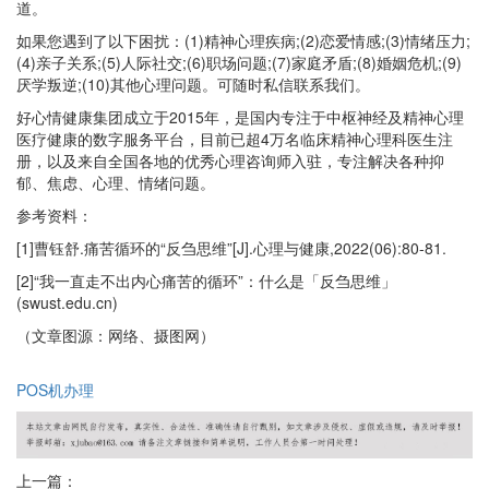
道。
如果您遇到了以下困扰：(1)精神心理疾病;(2)恋爱情感;(3)情绪压力;
(4)亲子关系;(5)人际社交;(6)职场问题;(7)家庭矛盾;(8)婚姻危机;(9)
厌学叛逆;(10)其他心理问题。可随时私信联系我们。
好心情健康集团成立于2015年，是国内专注于中枢神经及精神心理
医疗健康的数字服务平台，目前已超4万名临床精神心理科医生注
册，以及来自全国各地的优秀心理咨询师入驻，专注解决各种抑
郁、焦虑、心理、情绪问题。
参考资料：
[1]曹钰舒.痛苦循环的“反刍思维”[J].心理与健康,2022(06):80-81.
[2]“我一直走不出内心痛苦的循环”：什么是「反刍思维」
(swust.edu.cn)
（文章图源：网络、摄图网）
POS机办理
上一篇：