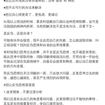
●想过后对现状没有丝毫帮助，没有“接受”和“释然”
●想不出可行的办法来解决
●想过后心情更差了，更焦虑、更难过
出现以上情况的时候，要及时提醒自己跳出这种思维怪圈，这可是
活脱脱的精神内耗呀。当然想解决也不是没有办法，且看下文~
是反刍，还是自省？
可能有伙伴会疑惑，我不去反思自己的失败，怎么能汲取经验、纠
正错误呢？找到反刍思维和自省的边界很重要。
有时候我们思考过去的事，并不全是反刍思维，也不都是有害的。
能从思考中获取经验，消除消极情绪就没白想。尽管自省一开始也
可能会沉浸在负面情绪中，但最后会接受和释然，能让自己朝着更
好的方向发展。
而反刍思维仅关注消极的一面，只会放大问题，反复思考过去的烦
恼，越想心越烦乱，甚至产生强烈的自我怀疑。
4招让反刍思维退退退
1.改变视角，不要过度分析
我们总喜欢从自己的角度看待问题，反复咀嚼过往不愉快的事情，
其实是在间接重复经历，使自己痛苦加倍。