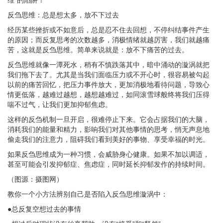
反刍思维：总是想太多，放不下过去
经历某些挫折或不如意后，总是忍不住去回想，不停纠结事件产生
的原因；而反复思考的次数越多，消极情绪就越厉害，我们就越痛
苦，这就是反刍思维。简单来说就是：放不下痛苦的过去。
反刍思维就像一潭死水，稍有不慎跌落其中，暗中涌动的漩涡就把
我们拖下去了。尤其是当我们面临压力或不开心时，很容易被勾起
以前的痛苦回忆，把压力事件放大，更加消极地看待问题，导致心
情更低落，越难过越想，越想越难过，如同滚雪球般终将我们压得
喘不过气，让我们更加抑郁焦虑。
这样的反刍机制一旦开启，很难停止下来。它会占据我们的大脑，
消耗我们的能量和精力，影响我们对其他事情的思考，悄无声息地
偷走我们的注意力，阻碍我们看到美好的事物、享受幸福的时光。
如果反刍思维成为一种习惯，会威胁身心健康。如果不加以调适，
甚至可能会引发抑郁症、焦虑症，同时延长抑郁发作的持续时间。
（图源：摄图网）
教你一个小方法辨别自己是否陷入反刍思维漩涡中：
●总反复空想过去的事情