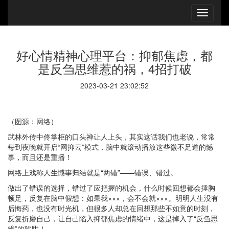
好心情精神心理平台：抑郁焦虑，都
是反刍思维惹的祸，4招打破
2023-03-21 23:02:52
（图源：网络）
武林外传中佟掌柜的口头禅让人上头，其实这话我们也老说，常常
每到夜晚就开启“网抑云”模式，脑中就滚动播放这些微不足道的憾
事，而且还是重播！
网络上戏称人生憾事归结就是“两错”——错误、错过。
做出了错误的选择，错过了应把握的机会，什么时候回想都会捶胸
顿足，反复在脑中假想：如果我×××，会不会就×××。明明人生没有
后悔药，也没有时光机，但很多人却总在回想那些不如意的时刻，
反复折磨自己，让自己陷入抑郁焦虑的情绪中，这是掉入了“反刍思
维”的陷阱！