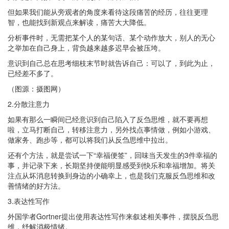
但如果我们能从旁观者的角度来看待这段痛苦的经历，往往更理
智，也能找到新观点来解读，痛苦大大降低。
分析事件时，无需把某个人的某句话、某个动作放大，别人的无心
之举加在自己身上，背负越来越多迟早会被压垮。
意识到自己总在思考细枝末节时就告诉自己：可以了，到此为止，
已经差不多了。
（图源：摄图网）
2.分散注意力
如果有那么一瞬间已经意识到自己陷入了反刍思维，就不要再想
啦，立马打断自己，转移注意力，另外找点事情做，例如小游戏、
做家务、跑步等，都可以将我们从反刍思维中拉出。
还有个方法，就是尝试一下“幸福便签”，回味当天发生的3件幸福的
事，并记录下来，长期坚持便能明显感受到快乐和幸福增加。将关
注点从坏消息转换到身边的小确幸上，也是我们克服反刍思维和改
善情绪的好方法。
3.表达性写作
外国学者Gortner提出使用表达性写作来叙述相关事件，摆脱反刍思
维，纾解消极情绪。