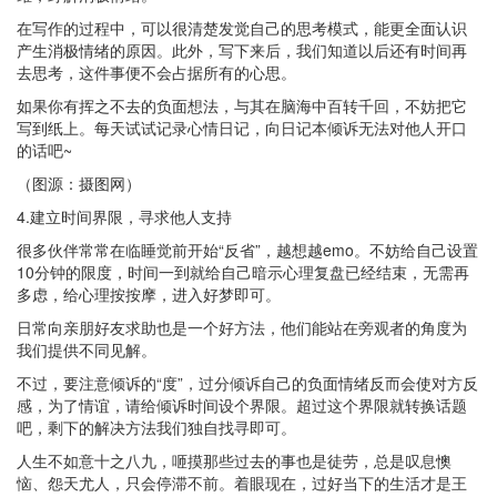
在写作的过程中，可以很清楚发觉自己的思考模式，能更全面认识
产生消极情绪的原因。此外，写下来后，我们知道以后还有时间再
去思考，这件事便不会占据所有的心思。
如果你有挥之不去的负面想法，与其在脑海中百转千回，不妨把它
写到纸上。每天试试记录心情日记，向日记本倾诉无法对他人开口
的话吧~
（图源：摄图网）
4.建立时间界限，寻求他人支持
很多伙伴常常在临睡觉前开始“反省”，越想越emo。不妨给自己设置
10分钟的限度，时间一到就给自己暗示心理复盘已经结束，无需再
多虑，给心理按按摩，进入好梦即可。
日常向亲朋好友求助也是一个好方法，他们能站在旁观者的角度为
我们提供不同见解。
不过，要注意倾诉的“度”，过分倾诉自己的负面情绪反而会使对方反
感，为了情谊，请给倾诉时间设个界限。超过这个界限就转换话题
吧，剩下的解决方法我们独自找寻即可。
人生不如意十之八九，咂摸那些过去的事也是徒劳，总是叹息懊
恼、怨天尤人，只会停滞不前。着眼现在，过好当下的生活才是王