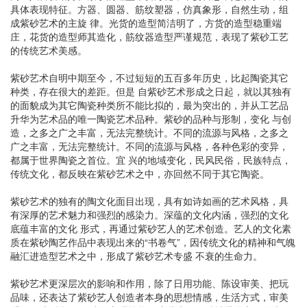
具体表现特征。方器、圆器、筋纹塑器，仿真象形，自然生动，组
成紫砂艺术的主旋 律。光货的造型简洁明了，方货的造型稳重端
庄，花货的造型师其造化，筋纹器造型严谨规范，表现了紫砂工艺
的传统艺术美感。
紫砂艺术自明中期至今，不过短短的五百多年历史，比起陶瓷其它
种类，存在很大的差距。但是 自紫砂艺术形成之日起，就以其独有
的面貌成为其它陶瓷种类所不能比拟的，最为突出的，并从工艺品
升华为艺术品的唯一陶瓷艺术品种。紫砂的品种与形制，变化 与创
造，之多之广之丰富，无法完整统计。不同的流源与风格，之多之
广之丰富，无法完整统计。不同的流源与风格，各种色彩的变异，
都属于世界陶瓷之首位。宜 兴的地域变化，民风民俗，民族特点，
传统文化，都反映在紫砂艺术之中，亦回然不同于其它陶瓷。
紫砂艺术的独有的陶文化面目出现，具有如诗如画的艺术风格，具
有深厚的艺术魅力和强烈的感染力。深蕴的文化内涵，强烈的文化
底蕴丰富的文化 形式，再通过紫砂艺人的艺术创造。艺人的文化素
质在紫砂陶艺作品中表现出来的“书卷气”，因传统文化的精神和气魄
融汇进造型艺术之中，形成了紫砂艺术专盛 不衰的生命力。
紫砂艺术更深层次的影响和作用，除了日用功能、陈设审美、把玩
品味，还表达了紫砂艺人创造者本身的思想情感，生活方式，审美