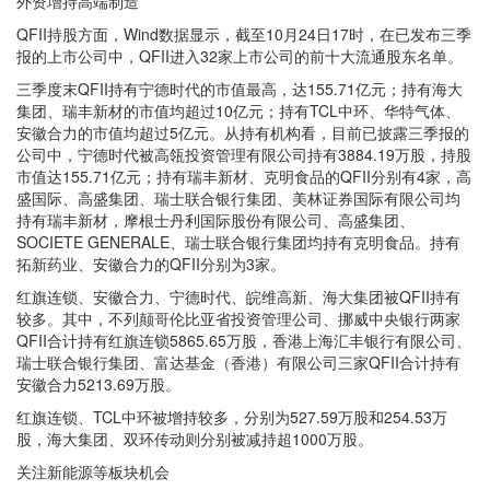
外资增持高端制造
QFII持股方面，Wind数据显示，截至10月24日17时，在已发布三季
报的上市公司中，QFII进入32家上市公司的前十大流通股东名单。
三季度末QFII持有宁德时代的市值最高，达155.71亿元；持有海大
集团、瑞丰新材的市值均超过10亿元；持有TCL中环、华特气体、
安徽合力的市值均超过5亿元。从持有机构看，目前已披露三季报的
公司中，宁德时代被高瓴投资管理有限公司持有3884.19万股，持股
市值达155.71亿元；持有瑞丰新材、克明食品的QFII分别有4家，高
盛国际、高盛集团、瑞士联合银行集团、美林证券国际有限公司均
持有瑞丰新材，摩根士丹利国际股份有限公司、高盛集团、
SOCIETE GENERALE、瑞士联合银行集团均持有克明食品。持有
拓新药业、安徽合力的QFII分别为3家。
红旗连锁、安徽合力、宁德时代、皖维高新、海大集团被QFII持有
较多。其中，不列颠哥伦比亚省投资管理公司、挪威中央银行两家
QFII合计持有红旗连锁5865.65万股，香港上海汇丰银行有限公司、
瑞士联合银行集团、富达基金（香港）有限公司三家QFII合计持有
安徽合力5213.69万股。
红旗连锁、TCL中环被增持较多，分别为527.59万股和254.53万
股，海大集团、双环传动则分别被减持超1000万股。
关注新能源等板块机会