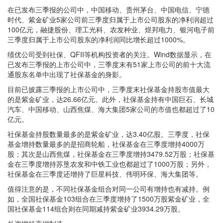
在已发布三季报的公司中，中国移动、贵州茅台、中国电信、宁德
时代、紫金矿业5家公司前三季度归属于上市公司股东的净利润超过
100亿元，融捷股份、理工光科、农发种业、煜邦电力、银河电子前
三季度归属于上市公司股东的净利润同比增长超过1000%。
绩优公司受到社保、QFII等机构投资者的关注。Wind数据显示，在
已发布三季报的上市公司中，三季度末有51家上市公司的前十大流
通股东名单中出现了社保基金的身影。
目前已披露三季报的上市公司中，三季度末社保基金持股市值最大
的是紫金矿业，达26.66亿元。此外，社保基金持有中国巨石、长城
汽车、中国移动、山西焦煤、海大集团5家公司的市值也都超过了10
亿元。
社保基金持股数量最多的是紫金矿业，达3.40亿股。三季度，社保
基金增持数量最多的是招商轮船，社保基金在三季度增持4000万
股；其次是山西焦煤，社保基金在三季度增持3479.52万股；社保基
金在三季度增持苏垦农发和中铁工业也都超过了1000万股；另外，
社保基金在三季度还增持了巨星科技、伟明环保、海大集团等。
值得注意的是，不同社保基金组合对同一公司有增持也有减持。例
如，全国社保基金103组合在三季度增持了1500万股紫金矿业，全
国社保基金114组合则在同期减持紫金矿业3934.29万股。