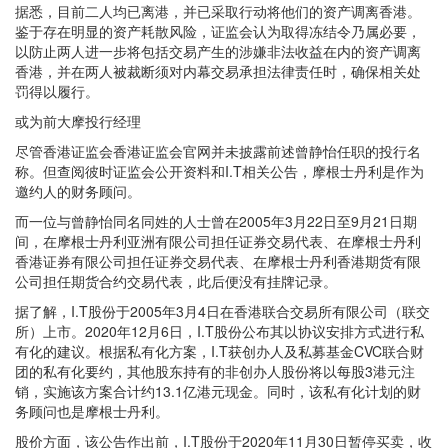
据悉，目前二人均已离港，并已采取行动将他们的资产调离香港。
鉴于存在明显的资产耗散风险，证监会认为取得冻结令乃属必要，
以防止两人进一步将包括交易产生的涉嫌非法收益在内的资产调离
香港，并在两人被裁断须对内幕交易承担法律责任时，确保相关处
罚得以履行。
或为前大摩投行经理
尽管香港证监会香港证监会官网并未披露前述曾静怡任职的投行名
称。但查阅彼时证监会公开资料和I.T相关公告，摩根士丹利是作为
邀约人的财务顾问。
而一位与曾静怡同名同姓的人士曾在2005年3月22日至9月21日期
间，在摩根士丹利亚洲有限公司担任证券交易代表、在摩根士丹利
香港证券有限公司担任证券交易代表、在摩根士丹利香港期货有限
公司担任期货合约交易代表，此后便没有挂牌记录。
据了解，I.T股份于2005年3月4日在香港联合交易所有限公司（联交
所）上市。2020年12月6日，I.T股份公布其以协议安排方式进行私
有化的建议。根据私有化方案，I.T获创办人及私募基金CVC联合财
团的私有化要约，其他股东持有的非创办人股份将以每股3港元注
销，实施该方案合计约13.1亿港元现金。同时，该私有化计划的财
务顾问也是摩根士丹利。
股价方面，该公告作出前，I.T股份于2020年11月30日暂停买卖，收