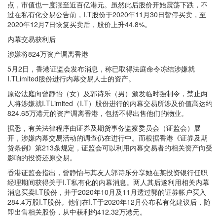
点，市值也一度涨至近百亿港元。虽然此后股价开始震荡下跌，不
过在私有化交易公告前，I.T股份于2020年11月30日暂停买卖，至
2020年12月7日恢复买卖后，股价上升44.8%。
内幕交易获利后
涉嫌将824万资产调离香港
5月2日，香港证监会发布消息，称已取得法庭命令冻结涉嫌就
I.TLimited股份进行内幕交易人士的资产。
原讼法庭向曾静怡（女）及郭诗乐（男）颁发临时强制令，禁止两
人将涉嫌就I.TLimited（I.T）股份进行的内幕交易所涉及价值高达约
824.65万港元的资产调离香港，包括不得出售他们的物业。
据悉，有关法律程序由证券及期货事务监察委员会（证监会）展
开，涉嫌内幕交易活动的调查仍在进行中。而根据香港《证券及期
货条例》第213条规定，证监会可以利用内幕交易者的相关资产向受
影响的投资还原交易。
香港证监会指出，曾静怡与其友人郭诗乐分享她在某投资银行任职
经理期间获得关于I.T私有化的内幕消息。两人其后遂利用相关内幕
消息买卖I.T股份，并于2020年10月及11月透过郭的证券帐户买入
284.4万股I.T股份。他们在I.T于2020年12月公布私有化建议后，随
即出售相关股份，从中获利约412.32万港元。