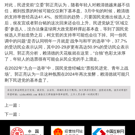
对此，民进党前“立委”郭正亮认为，随着年轻人对赖清德越来越不信
任，赖到投票的时候可能仅仅剩下基本盘。3月中旬的时候，赖清德
的支持率曾经高达41.4%。按照目的趋势，只要国民党推出候选人之
后，侯友宜或者郭台铭的这次回来还会往上升。民进党缺乏“区域立
委”参选人，没办法像蓝绿两大政党那样撑起基本盘，等到了国民党
候选人开始造势之后，柯文哲的支持率可能也会往下掉。同一份民
调中的问题“是否认同明年一月就是‘战争与和平’的选举”中，37.7%
的受访民众表示认同，其中20-29岁更有高达50.9%的受访民众表示
认同。郭正亮分析，赖清德的天花板就在这里，“台独”色彩太浓厚
了，年轻人的选票很有可能会从民众党的手上溜走。
在2022年“九合一选举”中，国民党曾经喊出“票投民进党、青年上战
场”。郭正亮认为一旦这种氛围在2024年再次发酵，赖清德就可能只
剩下民进党的基本盘了。
上一篇：
下一篇：