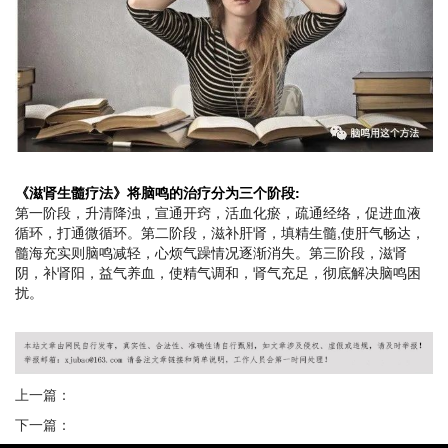
《滋肾生髓疗法》将脑鸣的治疗分为三个阶段:
第一阶段，升清降浊，宣通开窍，活血化瘀，疏通经络，促进血液
循环，打通微循环。
第二阶段，滋补肝肾，填精生髓,使肝气畅达，
髓海充实则脑鸣减轻，心烦气躁情况逐渐消失。
第三阶段，滋肾
阴，补肾阳，益气养血，使精气调和，肾气充足，彻底解决脑鸣困
扰。
上一篇：
下一篇：