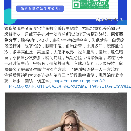
很多脑鸣患者前期治疗多数会采取甲钴胺，六味地黄丸等药物进行
缓解症状，只能不是针对性治疗的所以治疗无法见到好转。
康复案
例分享，
脑鸣6年，43岁，患病4年持续蝉鸣声，失眠梦多，白天疲
倦没精神，畏寒怕冷，眼睛干涩，前胸后背，手脚多汗，腰部酸怕
冷，多年高血压，高血脂，大便不成形，经常腹泻，腹胀，脸色暗
黄，小便量少次数多，晚间易醒，气短心慌，情绪低落，吃过很长
一段时间中药，甲钴胺，健脑补肾丸，六味地黄丸无明显好转，家
属慕名了解滋肾生髓疗法治疗方式，了解后知道是一人一方治疗，
沟通后预约和大夫会诊参与治疗三个阶段脑鸣康复，巩固治疗后停
药一年多，回访一切正常。
https://mp.weixin.qq.com/s?
__biz=Mzg5MzkxMTUwNA==&mid=2247484119&idx=1&sn=6083f44e4