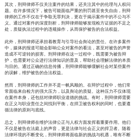
其次，刑辩律师不仅关注案件的结果，还关注其中的伦理与人权问
题。在许多情况下，被告可能面临严重的刑罚甚至丧失自由，刑辩
律师的工作不仅在于争取无罪判决，更在于揭示案件中的不公与不
义。通过对案件的深度剖析，刑辩律师能够发现检方证据的不足之
处，质疑执法过程中的违规操作，从而保护被告的合法权益。
此外，刑辩律师还承担着教育与引导社会舆论的责任。在许多案件
中，媒体的报道可能会影响公众对案件的看法，甚至对被告的声誉
造成不可逆转的损害。刑辩律师在这一过程中，既需要为被告辩
护，也需要对公众进行法律知识的普及，帮助社会理解法律的本质
与目的。通过正确的信息传播，刑辩律师能够缓解社会对某些案件
的误解，维护被告的合法权益。
然而，刑辩律师的工作并不是一帆风顺的。在辩护过程中，他们常
常面临来自检方的强大压力，以及舆论的质疑。这种压力不仅体现
在案件本身，还包括对律师职业道德的挑战。有时，刑辩律师需要
在正义与职业责任之间找到平衡，在捍卫被告权利的同时，也要遵
循法律的原则与底线。
总之，刑辩律师在维护法律公正与人权方面发挥着重要作用。他们
不仅是被告在法庭上的声音，更是法律与社会正义的捍卫者。随着
法律环境的不断变化，刑辩律师将面临新的挑战与机遇，唯有不断