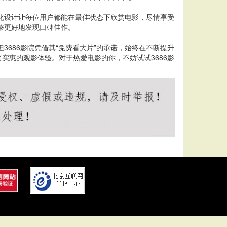
性化设计让每位用户都能在最佳状态下欣赏电影，尽情享受
够更好地发现口碑佳作。
686影院凭借其“免费看大片”的承诺，始终在不断提升
实惠的观影体验。对于热爱电影的你，不妨试试3686影