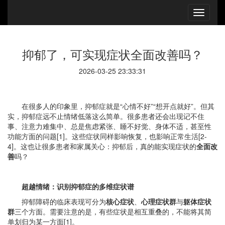
抑郁了，可实现症状全面改善吗？
2026-03-25 23:33:31
在很多人的印象里，抑郁症就是“心情不好”“想开点就好”。但其
实，抑郁症远不止情绪低落这么简单。很多患者还会出现记不住
事、注意力难集中、总是焦虑紧张、睡不好觉、身体不适，甚至性
功能方面的问题[1]。这些症状同样影响恢复，也影响正常生活[2-
4]。这也让很多患者和家属关心：抑郁后，真的能实现症状的
全面改
善
吗？
超越情绪：识别抑郁症的多维症状谱
抑郁障碍的临床表现可分为
核心症状
、
心理症状群
与
躯体症状
群
三个方面。需要注意的是，有些症状是相互重叠的，不能将其简
单划归为某一方面[1]。