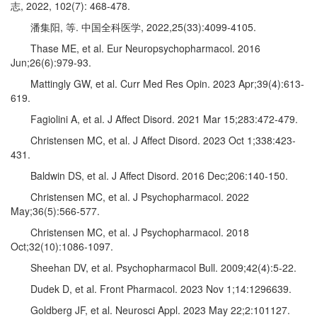
志, 2022, 102(7): 468-478.
潘集阳, 等. 中国全科医学, 2022,25(33):4099-4105.
Thase ME, et al. Eur Neuropsychopharmacol. 2016
Jun;26(6):979-93.
Mattingly GW, et al. Curr Med Res Opin. 2023 Apr;39(4):613-
619.
Fagiolini A, et al. J Affect Disord. 2021 Mar 15;283:472-479.
Christensen MC, et al. J Affect Disord. 2023 Oct 1;338:423-
431.
Baldwin DS, et al. J Affect Disord. 2016 Dec;206:140-150.
Christensen MC, et al. J Psychopharmacol. 2022
May;36(5):566-577.
Christensen MC, et al. J Psychopharmacol. 2018
Oct;32(10):1086-1097.
Sheehan DV, et al. Psychopharmacol Bull. 2009;42(4):5-22.
Dudek D, et al. Front Pharmacol. 2023 Nov 1;14:1296639.
Goldberg JF, et al. Neurosci Appl. 2023 May 22;2:101127.