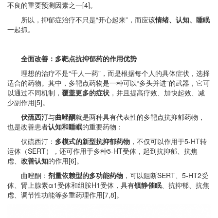
不良的重要预测因素之一[4]。
所以，抑郁症治疗不只是“开心起来”，而应该
情绪、认知、睡眠
一起抓。
全面改善：多靶点抗抑郁药的作用优势
理想的治疗不是“千人一药”，而是根据每个人的具体症状，选择
适合的药物。其中，多靶点药物是一种可以“多头并进”的武器，它可
以通过不同机制，
覆盖更多的症状
，并且提高疗效、加快起效、减
少副作用[5]。
伏硫西汀
与
曲唑酮
就是两种具有代表性的多靶点抗抑郁药物，
也是改善患者
认知和睡眠
的重要药物：
伏硫西汀：
多模式的新型抗抑郁药物
，不仅可以作用于5-HT转
运体（SERT），还可作用于多种5-HT受体，起到抗抑郁、抗焦
虑、
改善认知
的作用[6]。
曲唑酮：
剂量依赖型的多功能药物
，可以阻断SERT、5-HT2受
体、肾上腺素α1受体和组胺H1受体，具有
镇静催眠
、抗抑郁、抗焦
虑、调节性功能等多重药理作用[7,8]。