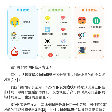
图1.抑郁障碍的临床表现[1]
其中，
认知症状
和
睡眠障碍
已经被证明是影响恢复的两个关键
因素[2-4]：
我国前瞻性研究显示：高水平的
认知症状
可持续预测更差的临
床结局，即抑郁症缓解率降低、复发风险升高，同时患者报告的功
能结局更差、生活质量更低[2]。
STAR*D研究显示：基线
失眠
评分每升高一个等级，可使抑郁症
缓解的可能性降低约
31%
[3]。此外，
睡眠障碍
还是抑郁症患者预后