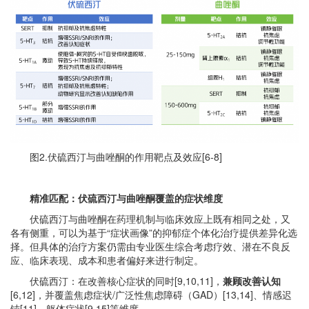
图2.伏硫西汀与曲唑酮的作用靶点及效应[6-8]
精准匹配：伏硫西汀与曲唑酮覆盖的症状维度
伏硫西汀与曲唑酮在药理机制与临床效应上既有相同之处，又
各有侧重，可以为基于“症状画像”的抑郁症个体化治疗提供差异化选
择。但具体的治疗方案仍需由专业医生综合考虑疗效、潜在不良反
应、临床表现、成本和患者偏好来进行制定。
伏硫西汀：在改善核心症状的同时[9,10,11]，
兼顾改善认知
[6,12]，并覆盖焦虑症状/广泛性焦虑障碍（GAD）[13,14]、情感迟
钝[11]、躯体症状[9,15]等维度。