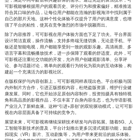
可影视能够根据用户的观看历史、评分行为和搜索偏好，精准推送
符合其口味的作品，让每位用户都能在浩瀚的影视海洋中找到属于
自己的那片天地。这种个性化体验不仅提升了用户的满意度，也增
强了平台的粘性，使其在竞争激烈的市场中脱颖而出。
除了内容推荐，可可影视在用户体验方面也下足了功夫。平台界面
设计简洁直观，操作流畅，支持多终端无缝切换，无论是手机、平
板还是智能电视，用户都能享受到一致的观影乐趣。高清画质、多
语言字幕和流畅播放技术，进一步保障了观看的舒适度。此外，可
可影视还注重社交功能的开发，允许用户创建观影清单、分享评
论、参与话题讨论，将单向的观看行为转化为双向的互动体验，构
建起一个充满活力的影视社区。
在版权保护与内容创新上，可可影视同样表现出色。平台积极与国
内外制片方合作，引进正版授权内容，杜绝盗版资源，维护行业健
康发展。同时，它也开始涉足原创内容制作，投资拍摄具有独特视
角和高品质的影视作品，不仅丰富了自身内容生态，也为华语影视
产业注入了新鲜血液。这种“引进+原创”的双轮驱动模式，让可可影
视在内容层面具备了可持续的竞争力。
展望未来，可可影视将继续深耕技术研发与内容拓展。随着5G、人
工智能等新技术的普及，平台计划推出更多沉浸式观影功能，如虚
拟现实（VR）影片、互动剧集等，为用户带来更前沿的娱乐体验。