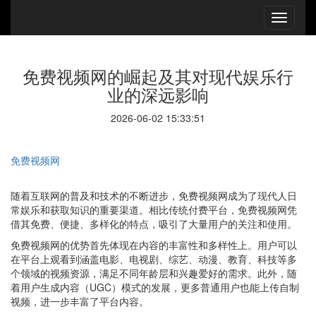
免费视频网的崛起及其对现代娱乐行
业的深远影响
2026-06-02 15:33:51
免费视频网
随着互联网的普及和技术的不断进步，免费视频网成为了现代人日
常娱乐和获取知识的重要渠道。相比传统付费平台，免费视频网凭
借其免费、便捷、多样化的特点，吸引了大量用户的关注和使用。
免费视频网的优势首先体现在内容的丰富性和多样性上。用户可以
在平台上观看到涵盖电影、电视剧、综艺、动漫、教育、科技等多
个领域的视频资源，满足不同年龄层和兴趣爱好的需求。此外，随
着用户生成内容（UGC）模式的发展，更多普通用户也能上传自制
视频，进一步丰富了平台内容。