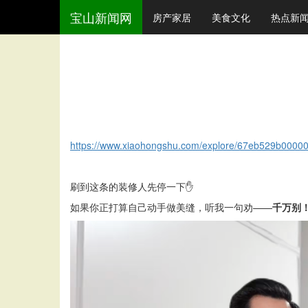
宝山新闻网
房产家居
美食文化
热点新
https://www.xiaohongshu.com/explore/67eb529b00
刷到这条的装修人先停一下
✋
如果你正打算自己动手做美缝，听我一句劝
——
千万别