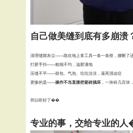
自己做美缝到底有多崩溃
清理缝隙灰尘
——跪在地上拿工具一条一条抠，腰断了
打胶手抖
——粗细不均，溢胶满地
压缝不平
——鼓包、气泡、坑坑洼洼，逼死强迫症
更惨的是
——
操作不当直接把瓷砖搞坏
，一块砖几百块
所以听好了��
专业的事，交给专业的人