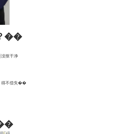
？��
还没抠干净
，得不偿失��
��