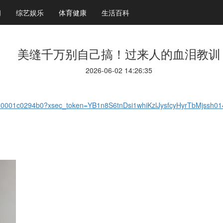
闻
综艺娱乐
体育健康
生活百科
美缝千万别自己搞！过来人的血泪教训
2026-06-02 14:26:35
0000001c0294b0?xsec_token=YB1n8S6tnDsi1whiKzlJysfcyHyrTbMjssh
！