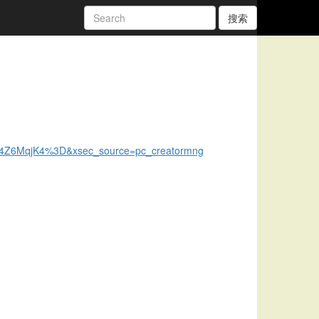
搜索
014Z6MqjK4%3D&xsec_source=pc_creatormng