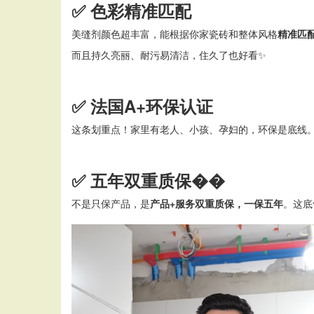
✅
色彩精准匹配
美缝剂颜色超丰富，能根据你家瓷砖和整体风格
精准匹
而且持久亮丽、耐污易清洁，住久了也好看
✨
✅
法国
A+
环保认证
这条划重点！家里有老人、小孩、孕妇的，环保是底线
✅
五年双重质保��
不是只保产品，是
产品
+服务双重质保，一保五年
。这底