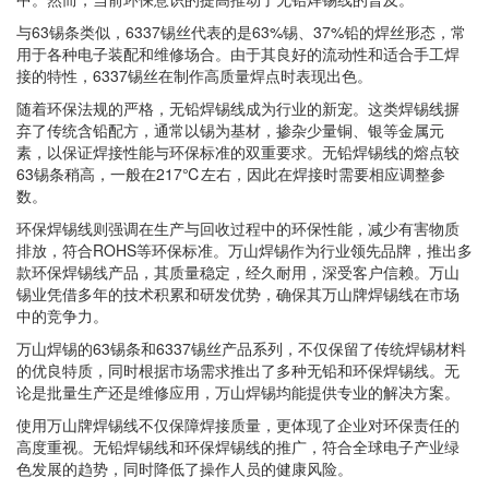
与63锡条类似，6337锡丝代表的是63%锡、37%铅的焊丝形态，常
用于各种电子装配和维修场合。由于其良好的流动性和适合手工焊
接的特性，6337锡丝在制作高质量焊点时表现出色。
随着环保法规的严格，无铅焊锡线成为行业的新宠。这类焊锡线摒
弃了传统含铅配方，通常以锡为基材，掺杂少量铜、银等金属元
素，以保证焊接性能与环保标准的双重要求。无铅焊锡线的熔点较
63锡条稍高，一般在217℃左右，因此在焊接时需要相应调整参
数。
环保焊锡线则强调在生产与回收过程中的环保性能，减少有害物质
排放，符合ROHS等环保标准。万山焊锡作为行业领先品牌，推出多
款环保焊锡线产品，其质量稳定，经久耐用，深受客户信赖。万山
锡业凭借多年的技术积累和研发优势，确保其万山牌焊锡线在市场
中的竞争力。
万山焊锡的63锡条和6337锡丝产品系列，不仅保留了传统焊锡材料
的优良特质，同时根据市场需求推出了多种无铅和环保焊锡线。无
论是批量生产还是维修应用，万山焊锡均能提供专业的解决方案。
使用万山牌焊锡线不仅保障焊接质量，更体现了企业对环保责任的
高度重视。无铅焊锡线和环保焊锡线的推广，符合全球电子产业绿
色发展的趋势，同时降低了操作人员的健康风险。