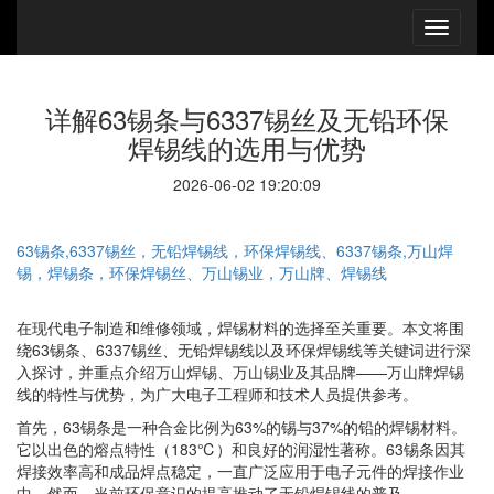
详解63锡条与6337锡丝及无铅环保
焊锡线的选用与优势
2026-06-02 19:20:09
63锡条,6337锡丝，无铅焊锡线，环保焊锡线、6337锡条,万山焊
锡，焊锡条，环保焊锡丝、万山锡业，万山牌、焊锡线
在现代电子制造和维修领域，焊锡材料的选择至关重要。本文将围
绕63锡条、6337锡丝、无铅焊锡线以及环保焊锡线等关键词进行深
入探讨，并重点介绍万山焊锡、万山锡业及其品牌——万山牌焊锡
线的特性与优势，为广大电子工程师和技术人员提供参考。
首先，63锡条是一种合金比例为63%的锡与37%的铅的焊锡材料。
它以出色的熔点特性（183℃）和良好的润湿性著称。63锡条因其
焊接效率高和成品焊点稳定，一直广泛应用于电子元件的焊接作业
中。然而，当前环保意识的提高推动了无铅焊锡线的普及。