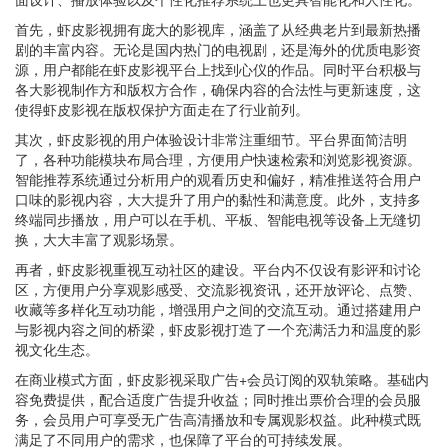
首先，虾皮影视拥有庞大的影视库，涵盖了从经典老片到最新热播
剧的丰富内容。无论是国内热门的电视剧，还是海外的优质电影资
源，用户都能在虾皮影视平台上找到心仪的作品。同时平台积极与
各大影视制作方和版权方合作，确保内容的合法性与更新速度，这
使得虾皮影视在版权保护方面走在了行业前列。
其次，虾皮影视的用户体验设计非常注重细节。平台界面简洁明
了，各种功能模块布局合理，方便用户快速检索和浏览影视资源。
智能推荐系统通过分析用户的观看历史和偏好，精准推送符合用户
口味的影视内容，大大提升了用户的黏性和满意度。此外，支持多
终端同步播放，用户可以在手机、平板、智能电视等设备上无缝切
换，大大丰富了观影场景。
再者，虾皮影视重视互动社区的建设。平台内不仅设有影评和讨论
区，方便用户分享观影感受、交流影视资讯，还开放评论、点赞、
收藏等多样化互动功能，增强用户之间的交流互动。通过搭建用户
与影视内容之间的桥梁，虾皮影视打造了一个充满活力和温度的影
视文化生态。
在商业模式方面，虾皮影视采取广告+会员订阅的双轨策略。基础内
容免费提供，配合适度广告提升收益；同时推出票价合理的会员服
务，会员用户可享受无广告高清播放和专属观影权益。此种模式既
满足了不同用户的需求，也保障了平台的可持续发展。