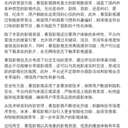
在内容资源方面，番茄影视拥有庞大的影视数据库，涵盖了国内外
多种类型的影视作品。无论是动作、剧情、喜剧，还是科幻、爱
情、纪录片，用户都能在这里找到心仪的内容。此外，番茄影视通
过智能推荐算法，根据用户的观看习惯和兴趣偏好，精准推送符合
口味的影视节目，极大地提升了观影的个性化体验。
除了丰富的影视资源，番茄影视还注重用户体验的多样性。平台内
置强大的搜索引擎，允许用户通过关键词、演员、导演等多维度快
速筛选目标影片。同时，番茄影视支持离线缓存功能，用户可以提
前下载喜欢的影片，在无网络状态下畅享影视盛宴。
番茄影视也充分考虑了社交互动的需求。通过评论区和弹幕功能，
观众不仅能够分享观影感受，还可以与其他影迷实时交流，形成活
跃的影视社区氛围。此外，平台还不定期举办观影活动和影视会员
专享福利，增强用户粘性和参与感。
安全性方面，番茄影视采用了多重加密技术，保障用户数据和隐私
安全。平台内容均来源正规渠道，严格筛选上线影视资源，杜绝盗
版和低质量视频，确保用户享受高品质的观影体验。
从技术研发到内容管理，番茄影视不断优化升级，积极响应市场需
求变化。未来，番茄影视计划引入更多智能化功能，如语音搜索、
AI智能剪辑推荐等，进一步丰富用户的影视体验。
总结而言，番茄影视以其海量的影视资源、优质的播放体验和丰富